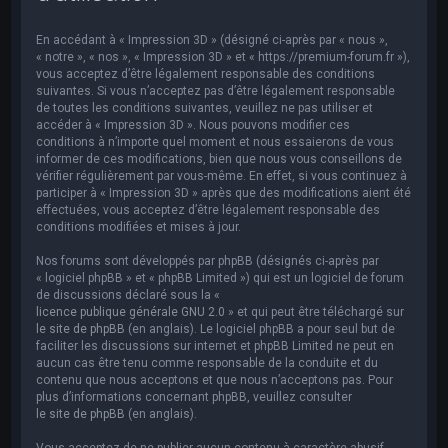
e
r
En accédant à « Impression 3D » (désigné ci-après par « nous »,
c
« notre », « nos », « Impression 3D » et « https://premium-forum.fr »),
vous acceptez d’être légalement responsable des conditions
h
suivantes. Si vous n’acceptez pas d’être légalement responsable
de toutes les conditions suivantes, veuillez ne pas utiliser et
e
accéder à « Impression 3D ». Nous pouvons modifier ces
r
conditions à n’importe quel moment et nous essaierons de vous
informer de ces modifications, bien que nous vous conseillons de
vérifier régulièrement par vous-même. En effet, si vous continuez à
participer à « Impression 3D » après que des modifications aient été
effectuées, vous acceptez d’être légalement responsable des
conditions modifiées et mises à jour.
Nos forums sont développés par phpBB (désignés ci-après par
« logiciel phpBB » et « phpBB Limited ») qui est un logiciel de forum
de discussions déclaré sous la «
licence publique générale GNU 2.0
» et qui peut être téléchargé sur
le site de phpBB
(en anglais). Le logiciel phpBB a pour seul but de
faciliter les discussions sur internet et phpBB Limited ne peut en
aucun cas être tenu comme responsable de la conduite et du
contenu que nous acceptons et que nous n’acceptons pas. Pour
plus d’informations concernant phpBB, veuillez consulter
le site de phpBB
(en anglais).
Vous acceptez de ne publier aucun contenu à caractère abusif,