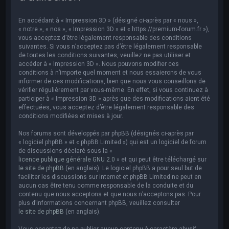
e
r
En accédant à « Impression 3D » (désigné ci-après par « nous »,
c
« notre », « nos », « Impression 3D » et « https://premium-forum.fr »),
vous acceptez d’être légalement responsable des conditions
h
suivantes. Si vous n’acceptez pas d’être légalement responsable
de toutes les conditions suivantes, veuillez ne pas utiliser et
e
accéder à « Impression 3D ». Nous pouvons modifier ces
r
conditions à n’importe quel moment et nous essaierons de vous
informer de ces modifications, bien que nous vous conseillons de
vérifier régulièrement par vous-même. En effet, si vous continuez à
participer à « Impression 3D » après que des modifications aient été
effectuées, vous acceptez d’être légalement responsable des
conditions modifiées et mises à jour.
Nos forums sont développés par phpBB (désignés ci-après par
« logiciel phpBB » et « phpBB Limited ») qui est un logiciel de forum
de discussions déclaré sous la «
licence publique générale GNU 2.0
» et qui peut être téléchargé sur
le site de phpBB
(en anglais). Le logiciel phpBB a pour seul but de
faciliter les discussions sur internet et phpBB Limited ne peut en
aucun cas être tenu comme responsable de la conduite et du
contenu que nous acceptons et que nous n’acceptons pas. Pour
plus d’informations concernant phpBB, veuillez consulter
le site de phpBB
(en anglais).
Vous acceptez de ne publier aucun contenu à caractère abusif,