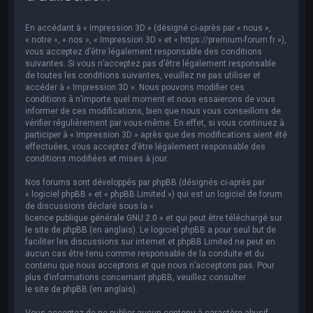
e
r
En accédant à « Impression 3D » (désigné ci-après par « nous »,
c
« notre », « nos », « Impression 3D » et « https://premium-forum.fr »),
vous acceptez d’être légalement responsable des conditions
h
suivantes. Si vous n’acceptez pas d’être légalement responsable
de toutes les conditions suivantes, veuillez ne pas utiliser et
e
accéder à « Impression 3D ». Nous pouvons modifier ces
r
conditions à n’importe quel moment et nous essaierons de vous
informer de ces modifications, bien que nous vous conseillons de
vérifier régulièrement par vous-même. En effet, si vous continuez à
participer à « Impression 3D » après que des modifications aient été
effectuées, vous acceptez d’être légalement responsable des
conditions modifiées et mises à jour.
Nos forums sont développés par phpBB (désignés ci-après par
« logiciel phpBB » et « phpBB Limited ») qui est un logiciel de forum
de discussions déclaré sous la «
licence publique générale GNU 2.0
» et qui peut être téléchargé sur
le site de phpBB
(en anglais). Le logiciel phpBB a pour seul but de
faciliter les discussions sur internet et phpBB Limited ne peut en
aucun cas être tenu comme responsable de la conduite et du
contenu que nous acceptons et que nous n’acceptons pas. Pour
plus d’informations concernant phpBB, veuillez consulter
le site de phpBB
(en anglais).
Vous acceptez de ne publier aucun contenu à caractère abusif,