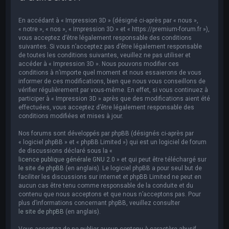
e
r
En accédant à « Impression 3D » (désigné ci-après par « nous »,
c
« notre », « nos », « Impression 3D » et « https://premium-forum.fr »),
vous acceptez d’être légalement responsable des conditions
h
suivantes. Si vous n’acceptez pas d’être légalement responsable
de toutes les conditions suivantes, veuillez ne pas utiliser et
e
accéder à « Impression 3D ». Nous pouvons modifier ces
r
conditions à n’importe quel moment et nous essaierons de vous
informer de ces modifications, bien que nous vous conseillons de
vérifier régulièrement par vous-même. En effet, si vous continuez à
participer à « Impression 3D » après que des modifications aient été
effectuées, vous acceptez d’être légalement responsable des
conditions modifiées et mises à jour.
Nos forums sont développés par phpBB (désignés ci-après par
« logiciel phpBB » et « phpBB Limited ») qui est un logiciel de forum
de discussions déclaré sous la «
licence publique générale GNU 2.0
» et qui peut être téléchargé sur
le site de phpBB
(en anglais). Le logiciel phpBB a pour seul but de
faciliter les discussions sur internet et phpBB Limited ne peut en
aucun cas être tenu comme responsable de la conduite et du
contenu que nous acceptons et que nous n’acceptons pas. Pour
plus d’informations concernant phpBB, veuillez consulter
le site de phpBB
(en anglais).
Vous acceptez de ne publier aucun contenu à caractère abusif,