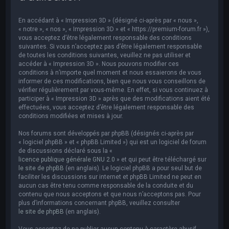
e
r
En accédant à « Impression 3D » (désigné ci-après par « nous »,
c
« notre », « nos », « Impression 3D » et « https://premium-forum.fr »),
vous acceptez d’être légalement responsable des conditions
h
suivantes. Si vous n’acceptez pas d’être légalement responsable
de toutes les conditions suivantes, veuillez ne pas utiliser et
e
accéder à « Impression 3D ». Nous pouvons modifier ces
r
conditions à n’importe quel moment et nous essaierons de vous
informer de ces modifications, bien que nous vous conseillons de
vérifier régulièrement par vous-même. En effet, si vous continuez à
participer à « Impression 3D » après que des modifications aient été
effectuées, vous acceptez d’être légalement responsable des
conditions modifiées et mises à jour.
Nos forums sont développés par phpBB (désignés ci-après par
« logiciel phpBB » et « phpBB Limited ») qui est un logiciel de forum
de discussions déclaré sous la «
licence publique générale GNU 2.0
» et qui peut être téléchargé sur
le site de phpBB
(en anglais). Le logiciel phpBB a pour seul but de
faciliter les discussions sur internet et phpBB Limited ne peut en
aucun cas être tenu comme responsable de la conduite et du
contenu que nous acceptons et que nous n’acceptons pas. Pour
plus d’informations concernant phpBB, veuillez consulter
le site de phpBB
(en anglais).
Vous acceptez de ne publier aucun contenu à caractère abusif,