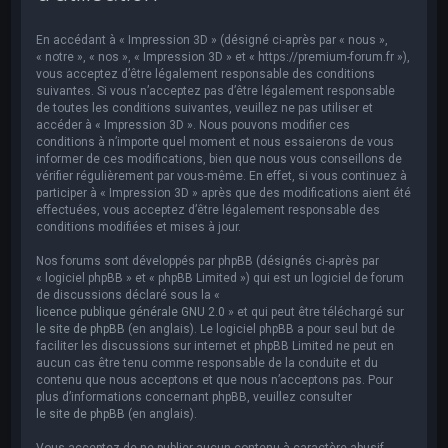
e
r
En accédant à « Impression 3D » (désigné ci-après par « nous »,
c
« notre », « nos », « Impression 3D » et « https://premium-forum.fr »),
vous acceptez d’être légalement responsable des conditions
h
suivantes. Si vous n’acceptez pas d’être légalement responsable
de toutes les conditions suivantes, veuillez ne pas utiliser et
e
accéder à « Impression 3D ». Nous pouvons modifier ces
r
conditions à n’importe quel moment et nous essaierons de vous
informer de ces modifications, bien que nous vous conseillons de
vérifier régulièrement par vous-même. En effet, si vous continuez à
participer à « Impression 3D » après que des modifications aient été
effectuées, vous acceptez d’être légalement responsable des
conditions modifiées et mises à jour.
Nos forums sont développés par phpBB (désignés ci-après par
« logiciel phpBB » et « phpBB Limited ») qui est un logiciel de forum
de discussions déclaré sous la «
licence publique générale GNU 2.0
» et qui peut être téléchargé sur
le site de phpBB
(en anglais). Le logiciel phpBB a pour seul but de
faciliter les discussions sur internet et phpBB Limited ne peut en
aucun cas être tenu comme responsable de la conduite et du
contenu que nous acceptons et que nous n’acceptons pas. Pour
plus d’informations concernant phpBB, veuillez consulter
le site de phpBB
(en anglais).
Vous acceptez de ne publier aucun contenu à caractère abusif,