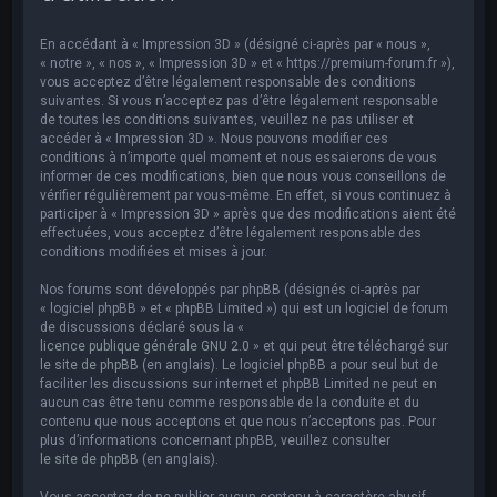
e
r
En accédant à « Impression 3D » (désigné ci-après par « nous »,
c
« notre », « nos », « Impression 3D » et « https://premium-forum.fr »),
vous acceptez d’être légalement responsable des conditions
h
suivantes. Si vous n’acceptez pas d’être légalement responsable
de toutes les conditions suivantes, veuillez ne pas utiliser et
e
accéder à « Impression 3D ». Nous pouvons modifier ces
r
conditions à n’importe quel moment et nous essaierons de vous
informer de ces modifications, bien que nous vous conseillons de
vérifier régulièrement par vous-même. En effet, si vous continuez à
participer à « Impression 3D » après que des modifications aient été
effectuées, vous acceptez d’être légalement responsable des
conditions modifiées et mises à jour.
Nos forums sont développés par phpBB (désignés ci-après par
« logiciel phpBB » et « phpBB Limited ») qui est un logiciel de forum
de discussions déclaré sous la «
licence publique générale GNU 2.0
» et qui peut être téléchargé sur
le site de phpBB
(en anglais). Le logiciel phpBB a pour seul but de
faciliter les discussions sur internet et phpBB Limited ne peut en
aucun cas être tenu comme responsable de la conduite et du
contenu que nous acceptons et que nous n’acceptons pas. Pour
plus d’informations concernant phpBB, veuillez consulter
le site de phpBB
(en anglais).
Vous acceptez de ne publier aucun contenu à caractère abusif,