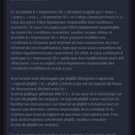
e
r
En accédant à « Impression 3D » (désigné ci-après par « nous »,
c
« notre », « nos », « Impression 3D » et « https://premium-forum.fr »),
vous acceptez d’être légalement responsable des conditions
h
suivantes. Si vous n’acceptez pas d’être légalement responsable
de toutes les conditions suivantes, veuillez ne pas utiliser et
e
accéder à « Impression 3D ». Nous pouvons modifier ces
r
conditions à n’importe quel moment et nous essaierons de vous
informer de ces modifications, bien que nous vous conseillons de
vérifier régulièrement par vous-même. En effet, si vous continuez à
participer à « Impression 3D » après que des modifications aient été
effectuées, vous acceptez d’être légalement responsable des
conditions modifiées et mises à jour.
Nos forums sont développés par phpBB (désignés ci-après par
« logiciel phpBB » et « phpBB Limited ») qui est un logiciel de forum
de discussions déclaré sous la «
licence publique générale GNU 2.0
» et qui peut être téléchargé sur
le site de phpBB
(en anglais). Le logiciel phpBB a pour seul but de
faciliter les discussions sur internet et phpBB Limited ne peut en
aucun cas être tenu comme responsable de la conduite et du
contenu que nous acceptons et que nous n’acceptons pas. Pour
plus d’informations concernant phpBB, veuillez consulter
le site de phpBB
(en anglais).
Vous acceptez de ne publier aucun contenu à caractère abusif,