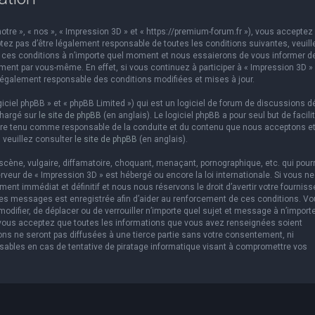
otre », « nos », « Impression 3D » et « https://premium-forum.fr »), vous acceptez 
ez pas d’être légalement responsable de toutes les conditions suivantes, veuill
er ces conditions à n’importe quel moment et nous essaierons de vous informer d
ement par vous-même. En effet, si vous continuez à participer à « Impression 3D »
légalement responsable des conditions modifiées et mises à jour.
ciel phpBB » et « phpBB Limited ») qui est un logiciel de forum de discussions d
chargé sur
le site de phpBB
(en anglais). Le logiciel phpBB a pour seul but de facilit
être tenu comme responsable de la conduite et du contenu que nous acceptons e
 veuillez consulter
le site de phpBB
(en anglais).
cène, vulgaire, diffamatoire, choquant, menaçant, pornographique, etc. qui pourr
erveur de « Impression 3D » est hébergé ou encore la loi internationale. Si vous ne
t immédiat et définitif et nous nous réservons le droit d’avertir votre fourniss
us les messages est enregistrée afin d’aider au renforcement de ces conditions. V
 modifier, de déplacer ou de verrouiller n’importe quel sujet et message à n’import
 vous acceptez que toutes les informations que vous avez renseignées soient
ns ne seront pas diffusées à une tierce partie sans votre consentement, ni
sables en cas de tentative de piratage informatique visant à compromettre vos