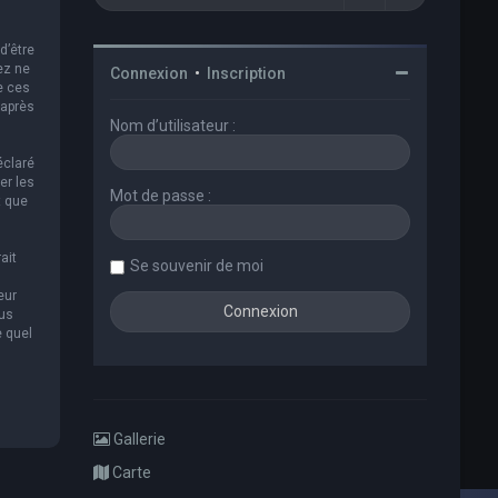
d’être
ez ne
Connexion
•
Inscription
e ces
 après
Nom d’utilisateur :
éclaré
er les
Mot de passe :
t que
ait
Se souvenir de moi
eur
ous
e quel
Gallerie
Carte