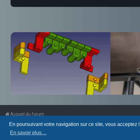
Accueil du forum
En poursuivant votre navigation sur ce site, vous acceptez 
Powered by
phpBB
™
En savoir plus…
Traduction française officielle
©
Qiaeru