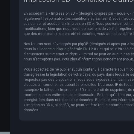
En accédant à « Impression 3D » (désigné ci-après par « nous », « n
légalement responsable des conditions suivantes. Si vous n’accept
pas utiliser et accéder à « Impression 3D ». Nous pouvons modifi
modifications, bien que nous vous conseillons de vérifier régulièr
que des modifications aient été effectuées, vous acceptez d’être 
Nos forums sont développés par phpBB (désignés ci-après par « logi
sous la «
licence publique générale GNU 2.0
» et qui peut être télé
discussions sur internet et phpBB Limited ne peut en aucun cas 
nous n’acceptons pas. Pour plus d’informations concernant phpBB,
Vous acceptez de ne publier aucun contenu à caractère abusif, obs
transgresser la législation de votre pays, du pays dans lequel le s
respectez pas ces dispositions, vous vous exposez à un bannissemen
d’accès à internet et les autorités officielles. L’adresse IP de to
acceptez le fait que « Impression 3D » ait le droit de supprimer, de
moment si nous estimons cela nécessaire. En tant qu’utilisateur,
enregistrées dans notre base de données. Bien que ces informatio
« Impression 3D », ni phpBB, ne pourront être tenus comme respon
données.