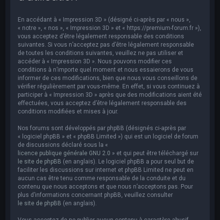
e
r
En accédant à « Impression 3D » (désigné ci-après par « nous »,
c
« notre », « nos », « Impression 3D » et « https://premium-forum.fr »),
vous acceptez d’être légalement responsable des conditions
h
suivantes. Si vous n’acceptez pas d’être légalement responsable
de toutes les conditions suivantes, veuillez ne pas utiliser et
e
accéder à « Impression 3D ». Nous pouvons modifier ces
r
conditions à n’importe quel moment et nous essaierons de vous
informer de ces modifications, bien que nous vous conseillons de
vérifier régulièrement par vous-même. En effet, si vous continuez à
participer à « Impression 3D » après que des modifications aient été
effectuées, vous acceptez d’être légalement responsable des
conditions modifiées et mises à jour.
Nos forums sont développés par phpBB (désignés ci-après par
« logiciel phpBB » et « phpBB Limited ») qui est un logiciel de forum
de discussions déclaré sous la «
licence publique générale GNU 2.0
» et qui peut être téléchargé sur
le site de phpBB
(en anglais). Le logiciel phpBB a pour seul but de
faciliter les discussions sur internet et phpBB Limited ne peut en
aucun cas être tenu comme responsable de la conduite et du
contenu que nous acceptons et que nous n’acceptons pas. Pour
plus d’informations concernant phpBB, veuillez consulter
le site de phpBB
(en anglais).
Vous acceptez de ne publier aucun contenu à caractère abusif,