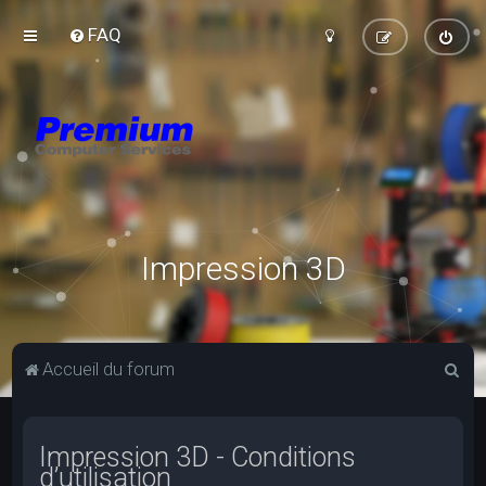
FAQ
Impression 3D
R
Accueil du forum
e
c
Impression 3D - Conditions
h
d’utilisation