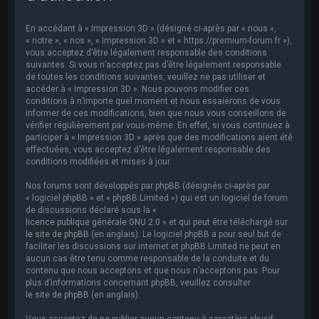
e
r
En accédant à « Impression 3D » (désigné ci-après par « nous »,
c
« notre », « nos », « Impression 3D » et « https://premium-forum.fr »),
vous acceptez d’être légalement responsable des conditions
h
suivantes. Si vous n’acceptez pas d’être légalement responsable
de toutes les conditions suivantes, veuillez ne pas utiliser et
e
accéder à « Impression 3D ». Nous pouvons modifier ces
r
conditions à n’importe quel moment et nous essaierons de vous
informer de ces modifications, bien que nous vous conseillons de
vérifier régulièrement par vous-même. En effet, si vous continuez à
participer à « Impression 3D » après que des modifications aient été
effectuées, vous acceptez d’être légalement responsable des
conditions modifiées et mises à jour.
Nos forums sont développés par phpBB (désignés ci-après par
« logiciel phpBB » et « phpBB Limited ») qui est un logiciel de forum
de discussions déclaré sous la «
licence publique générale GNU 2.0
» et qui peut être téléchargé sur
le site de phpBB
(en anglais). Le logiciel phpBB a pour seul but de
faciliter les discussions sur internet et phpBB Limited ne peut en
aucun cas être tenu comme responsable de la conduite et du
contenu que nous acceptons et que nous n’acceptons pas. Pour
plus d’informations concernant phpBB, veuillez consulter
le site de phpBB
(en anglais).
Vous acceptez de ne publier aucun contenu à caractère abusif,