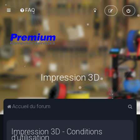
FAQ
Impression 3D
R
Accueil du forum
e
c
Impression 3D - Conditions
h
d’utilisation