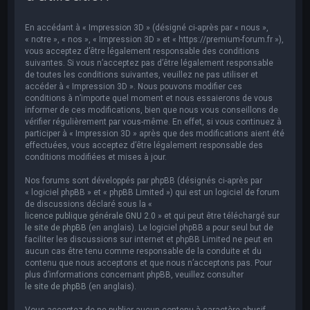
e
r
En accédant à « Impression 3D » (désigné ci-après par « nous »,
c
« notre », « nos », « Impression 3D » et « https://premium-forum.fr »),
vous acceptez d’être légalement responsable des conditions
h
suivantes. Si vous n’acceptez pas d’être légalement responsable
de toutes les conditions suivantes, veuillez ne pas utiliser et
e
accéder à « Impression 3D ». Nous pouvons modifier ces
r
conditions à n’importe quel moment et nous essaierons de vous
informer de ces modifications, bien que nous vous conseillons de
vérifier régulièrement par vous-même. En effet, si vous continuez à
participer à « Impression 3D » après que des modifications aient été
effectuées, vous acceptez d’être légalement responsable des
conditions modifiées et mises à jour.
Nos forums sont développés par phpBB (désignés ci-après par
« logiciel phpBB » et « phpBB Limited ») qui est un logiciel de forum
de discussions déclaré sous la «
licence publique générale GNU 2.0
» et qui peut être téléchargé sur
le site de phpBB
(en anglais). Le logiciel phpBB a pour seul but de
faciliter les discussions sur internet et phpBB Limited ne peut en
aucun cas être tenu comme responsable de la conduite et du
contenu que nous acceptons et que nous n’acceptons pas. Pour
plus d’informations concernant phpBB, veuillez consulter
le site de phpBB
(en anglais).
Vous acceptez de ne publier aucun contenu à caractère abusif,