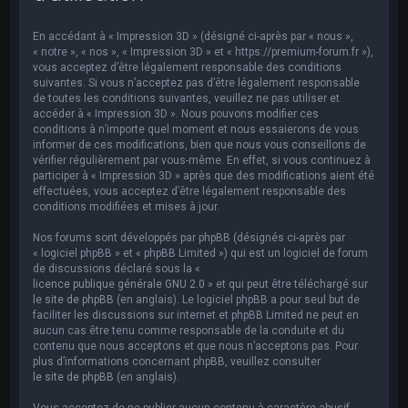
e
r
En accédant à « Impression 3D » (désigné ci-après par « nous »,
c
« notre », « nos », « Impression 3D » et « https://premium-forum.fr »),
vous acceptez d’être légalement responsable des conditions
h
suivantes. Si vous n’acceptez pas d’être légalement responsable
de toutes les conditions suivantes, veuillez ne pas utiliser et
e
accéder à « Impression 3D ». Nous pouvons modifier ces
r
conditions à n’importe quel moment et nous essaierons de vous
informer de ces modifications, bien que nous vous conseillons de
vérifier régulièrement par vous-même. En effet, si vous continuez à
participer à « Impression 3D » après que des modifications aient été
effectuées, vous acceptez d’être légalement responsable des
conditions modifiées et mises à jour.
Nos forums sont développés par phpBB (désignés ci-après par
« logiciel phpBB » et « phpBB Limited ») qui est un logiciel de forum
de discussions déclaré sous la «
licence publique générale GNU 2.0
» et qui peut être téléchargé sur
le site de phpBB
(en anglais). Le logiciel phpBB a pour seul but de
faciliter les discussions sur internet et phpBB Limited ne peut en
aucun cas être tenu comme responsable de la conduite et du
contenu que nous acceptons et que nous n’acceptons pas. Pour
plus d’informations concernant phpBB, veuillez consulter
le site de phpBB
(en anglais).
Vous acceptez de ne publier aucun contenu à caractère abusif,