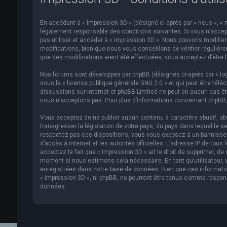
En accédant à « Impression 3D » (désigné ci-après par « nous », « n
légalement responsable des conditions suivantes. Si vous n’accept
pas utiliser et accéder à « Impression 3D ». Nous pouvons modifi
modifications, bien que nous vous conseillons de vérifier régulièr
que des modifications aient été effectuées, vous acceptez d’être 
Nos forums sont développés par phpBB (désignés ci-après par « logi
sous la «
licence publique générale GNU 2.0
» et qui peut être télé
discussions sur internet et phpBB Limited ne peut en aucun cas 
nous n’acceptons pas. Pour plus d’informations concernant phpBB,
Vous acceptez de ne publier aucun contenu à caractère abusif, obs
transgresser la législation de votre pays, du pays dans lequel le s
respectez pas ces dispositions, vous vous exposez à un bannissemen
d’accès à internet et les autorités officielles. L’adresse IP de to
acceptez le fait que « Impression 3D » ait le droit de supprimer, de
moment si nous estimons cela nécessaire. En tant qu’utilisateur,
enregistrées dans notre base de données. Bien que ces informatio
« Impression 3D », ni phpBB, ne pourront être tenus comme respon
données.