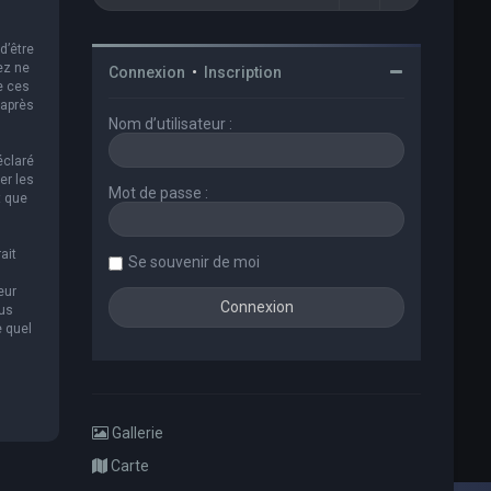
d’être
ez ne
Connexion
•
Inscription
e ces
 après
Nom d’utilisateur :
éclaré
er les
Mot de passe :
t que
ait
Se souvenir de moi
eur
ous
e quel
Gallerie
Carte