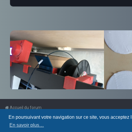
Accueil du forum
En poursuivant votre navigation sur ce site, vous acceptez 
Powered by
phpBB
™
En savoir plus…
Traduction française officielle
©
Qiaeru