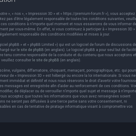
otre », « nos », « Impression 3D » et « https://premium-forum.fr »), vous acceptez 
ez pas d’être légalement responsable de toutes les conditions suivantes, veuill
er ces conditions à n’importe quel moment et nous essaierons de vous informer d
ement par vous-même. En effet, si vous continuez à participer à « Impression 3D »
légalement responsable des conditions modifiées et mises à jour.
ciel phpBB » et « phpBB Limited ») qui est un logiciel de forum de discussions d
chargé sur
le site de phpBB
(en anglais). Le logiciel phpBB a pour seul but de facilit
être tenu comme responsable de la conduite et du contenu que nous acceptons e
 veuillez consulter
le site de phpBB
(en anglais).
cène, vulgaire, diffamatoire, choquant, menaçant, pornographique, etc. qui pourr
erveur de « Impression 3D » est hébergé ou encore la loi internationale. Si vous ne
t immédiat et définitif et nous nous réservons le droit d’avertir votre fourniss
us les messages est enregistrée afin d’aider au renforcement de ces conditions. V
 modifier, de déplacer ou de verrouiller n’importe quel sujet et message à n’import
 vous acceptez que toutes les informations que vous avez renseignées soient
ns ne seront pas diffusées à une tierce partie sans votre consentement, ni
sables en cas de tentative de piratage informatique visant à compromettre vos