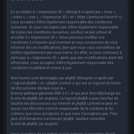
e
r
En accédant à « Impression 3D » (désigné ci-après par « nous »,
c
« notre », « nos », « Impression 3D » et « https://premium-forum.fr »),
vous acceptez d’être légalement responsable des conditions
h
suivantes. Si vous n’acceptez pas d’être légalement responsable
de toutes les conditions suivantes, veuillez ne pas utiliser et
e
accéder à « Impression 3D ». Nous pouvons modifier ces
r
conditions à n’importe quel moment et nous essaierons de vous
informer de ces modifications, bien que nous vous conseillons de
vérifier régulièrement par vous-même. En effet, si vous continuez à
participer à « Impression 3D » après que des modifications aient été
effectuées, vous acceptez d’être légalement responsable des
conditions modifiées et mises à jour.
Nos forums sont développés par phpBB (désignés ci-après par
« logiciel phpBB » et « phpBB Limited ») qui est un logiciel de forum
de discussions déclaré sous la «
licence publique générale GNU 2.0
» et qui peut être téléchargé sur
le site de phpBB
(en anglais). Le logiciel phpBB a pour seul but de
faciliter les discussions sur internet et phpBB Limited ne peut en
aucun cas être tenu comme responsable de la conduite et du
contenu que nous acceptons et que nous n’acceptons pas. Pour
plus d’informations concernant phpBB, veuillez consulter
le site de phpBB
(en anglais).
Vous acceptez de ne publier aucun contenu à caractère abusif,