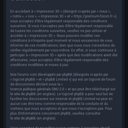
e
r
En accédant à « Impression 3D » (désigné ci-après par « nous »,
c
« notre », « nos », « Impression 3D » et « https://premium-forum.fr »),
vous acceptez d’être légalement responsable des conditions
h
suivantes. Si vous n’acceptez pas d’être légalement responsable
de toutes les conditions suivantes, veuillez ne pas utiliser et
e
accéder à « Impression 3D ». Nous pouvons modifier ces
r
conditions à n’importe quel moment et nous essaierons de vous
informer de ces modifications, bien que nous vous conseillons de
vérifier régulièrement par vous-même. En effet, si vous continuez à
participer à « Impression 3D » après que des modifications aient été
effectuées, vous acceptez d’être légalement responsable des
conditions modifiées et mises à jour.
Nos forums sont développés par phpBB (désignés ci-après par
« logiciel phpBB » et « phpBB Limited ») qui est un logiciel de forum
de discussions déclaré sous la «
licence publique générale GNU 2.0
» et qui peut être téléchargé sur
le site de phpBB
(en anglais). Le logiciel phpBB a pour seul but de
faciliter les discussions sur internet et phpBB Limited ne peut en
aucun cas être tenu comme responsable de la conduite et du
contenu que nous acceptons et que nous n’acceptons pas. Pour
plus d’informations concernant phpBB, veuillez consulter
le site de phpBB
(en anglais).
Vous acceptez de ne publier aucun contenu à caractère abusif,