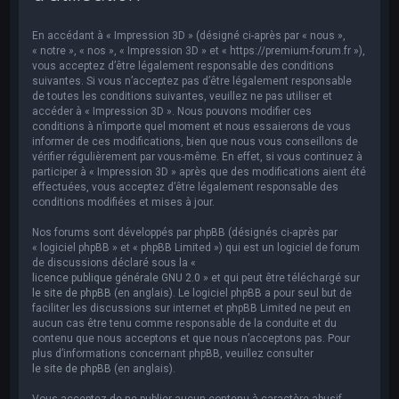
e
r
En accédant à « Impression 3D » (désigné ci-après par « nous »,
c
« notre », « nos », « Impression 3D » et « https://premium-forum.fr »),
vous acceptez d’être légalement responsable des conditions
h
suivantes. Si vous n’acceptez pas d’être légalement responsable
de toutes les conditions suivantes, veuillez ne pas utiliser et
e
accéder à « Impression 3D ». Nous pouvons modifier ces
r
conditions à n’importe quel moment et nous essaierons de vous
informer de ces modifications, bien que nous vous conseillons de
vérifier régulièrement par vous-même. En effet, si vous continuez à
participer à « Impression 3D » après que des modifications aient été
effectuées, vous acceptez d’être légalement responsable des
conditions modifiées et mises à jour.
Nos forums sont développés par phpBB (désignés ci-après par
« logiciel phpBB » et « phpBB Limited ») qui est un logiciel de forum
de discussions déclaré sous la «
licence publique générale GNU 2.0
» et qui peut être téléchargé sur
le site de phpBB
(en anglais). Le logiciel phpBB a pour seul but de
faciliter les discussions sur internet et phpBB Limited ne peut en
aucun cas être tenu comme responsable de la conduite et du
contenu que nous acceptons et que nous n’acceptons pas. Pour
plus d’informations concernant phpBB, veuillez consulter
le site de phpBB
(en anglais).
Vous acceptez de ne publier aucun contenu à caractère abusif,