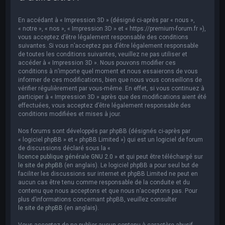
e
r
En accédant à « Impression 3D » (désigné ci-après par « nous »,
c
« notre », « nos », « Impression 3D » et « https://premium-forum.fr »),
vous acceptez d’être légalement responsable des conditions
h
suivantes. Si vous n’acceptez pas d’être légalement responsable
de toutes les conditions suivantes, veuillez ne pas utiliser et
e
accéder à « Impression 3D ». Nous pouvons modifier ces
r
conditions à n’importe quel moment et nous essaierons de vous
informer de ces modifications, bien que nous vous conseillons de
vérifier régulièrement par vous-même. En effet, si vous continuez à
participer à « Impression 3D » après que des modifications aient été
effectuées, vous acceptez d’être légalement responsable des
conditions modifiées et mises à jour.
Nos forums sont développés par phpBB (désignés ci-après par
« logiciel phpBB » et « phpBB Limited ») qui est un logiciel de forum
de discussions déclaré sous la «
licence publique générale GNU 2.0
» et qui peut être téléchargé sur
le site de phpBB
(en anglais). Le logiciel phpBB a pour seul but de
faciliter les discussions sur internet et phpBB Limited ne peut en
aucun cas être tenu comme responsable de la conduite et du
contenu que nous acceptons et que nous n’acceptons pas. Pour
plus d’informations concernant phpBB, veuillez consulter
le site de phpBB
(en anglais).
Vous acceptez de ne publier aucun contenu à caractère abusif,