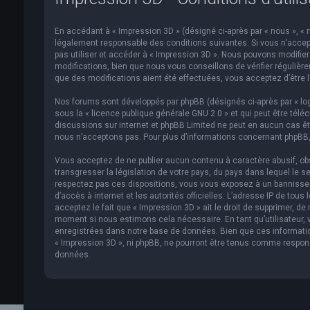
En accédant à « Impression 3D » (désigné ci-après par « nous », « n
légalement responsable des conditions suivantes. Si vous n’accept
pas utiliser et accéder à « Impression 3D ». Nous pouvons modifi
modifications, bien que nous vous conseillons de vérifier régulièr
que des modifications aient été effectuées, vous acceptez d’être 
Nos forums sont développés par phpBB (désignés ci-après par « logi
sous la «
licence publique générale GNU 2.0
» et qui peut être télé
discussions sur internet et phpBB Limited ne peut en aucun cas 
nous n’acceptons pas. Pour plus d’informations concernant phpBB,
Vous acceptez de ne publier aucun contenu à caractère abusif, obs
transgresser la législation de votre pays, du pays dans lequel le s
respectez pas ces dispositions, vous vous exposez à un bannissemen
d’accès à internet et les autorités officielles. L’adresse IP de to
acceptez le fait que « Impression 3D » ait le droit de supprimer, de
moment si nous estimons cela nécessaire. En tant qu’utilisateur,
enregistrées dans notre base de données. Bien que ces informatio
« Impression 3D », ni phpBB, ne pourront être tenus comme respon
données.