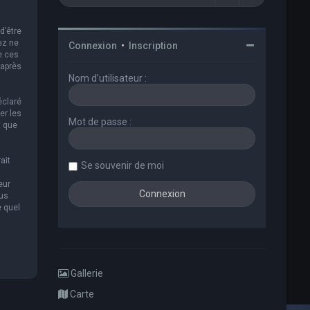
d’être
ez ne
Connexion
•
Inscription
e ces
 après
Nom d’utilisateur :
éclaré
er les
Mot de passe :
t que
ait
Se souvenir de moi
eur
ous
e quel
Gallerie
Carte