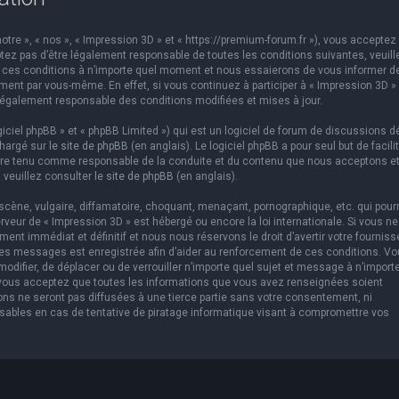
otre », « nos », « Impression 3D » et « https://premium-forum.fr »), vous acceptez 
ez pas d’être légalement responsable de toutes les conditions suivantes, veuill
er ces conditions à n’importe quel moment et nous essaierons de vous informer d
ement par vous-même. En effet, si vous continuez à participer à « Impression 3D »
légalement responsable des conditions modifiées et mises à jour.
ciel phpBB » et « phpBB Limited ») qui est un logiciel de forum de discussions d
chargé sur
le site de phpBB
(en anglais). Le logiciel phpBB a pour seul but de facilit
être tenu comme responsable de la conduite et du contenu que nous acceptons e
 veuillez consulter
le site de phpBB
(en anglais).
cène, vulgaire, diffamatoire, choquant, menaçant, pornographique, etc. qui pourr
erveur de « Impression 3D » est hébergé ou encore la loi internationale. Si vous ne
t immédiat et définitif et nous nous réservons le droit d’avertir votre fourniss
us les messages est enregistrée afin d’aider au renforcement de ces conditions. V
 modifier, de déplacer ou de verrouiller n’importe quel sujet et message à n’import
 vous acceptez que toutes les informations que vous avez renseignées soient
ns ne seront pas diffusées à une tierce partie sans votre consentement, ni
sables en cas de tentative de piratage informatique visant à compromettre vos