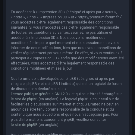
e
r
En accédant à « Impression 3D » (désigné ci-après par « nous »,
c
« notre », « nos », « Impression 3D » et « https://premium-forum.fr »),
vous acceptez d’être légalement responsable des conditions
h
suivantes. Si vous n’acceptez pas d’être légalement responsable
de toutes les conditions suivantes, veuillez ne pas utiliser et
e
accéder à « Impression 3D ». Nous pouvons modifier ces
r
conditions à n’importe quel moment et nous essaierons de vous
informer de ces modifications, bien que nous vous conseillons de
vérifier régulièrement par vous-même. En effet, si vous continuez à
participer à « Impression 3D » après que des modifications aient été
effectuées, vous acceptez d’être légalement responsable des
conditions modifiées et mises à jour.
Nos forums sont développés par phpBB (désignés ci-après par
« logiciel phpBB » et « phpBB Limited ») qui est un logiciel de forum
de discussions déclaré sous la «
licence publique générale GNU 2.0
» et qui peut être téléchargé sur
le site de phpBB
(en anglais). Le logiciel phpBB a pour seul but de
faciliter les discussions sur internet et phpBB Limited ne peut en
aucun cas être tenu comme responsable de la conduite et du
contenu que nous acceptons et que nous n’acceptons pas. Pour
plus d’informations concernant phpBB, veuillez consulter
le site de phpBB
(en anglais).
Vous acceptez de ne publier aucun contenu à caractère abusif,