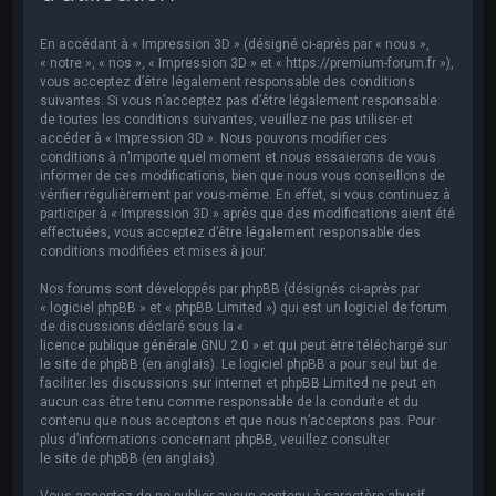
e
r
En accédant à « Impression 3D » (désigné ci-après par « nous »,
c
« notre », « nos », « Impression 3D » et « https://premium-forum.fr »),
vous acceptez d’être légalement responsable des conditions
h
suivantes. Si vous n’acceptez pas d’être légalement responsable
de toutes les conditions suivantes, veuillez ne pas utiliser et
e
accéder à « Impression 3D ». Nous pouvons modifier ces
r
conditions à n’importe quel moment et nous essaierons de vous
informer de ces modifications, bien que nous vous conseillons de
vérifier régulièrement par vous-même. En effet, si vous continuez à
participer à « Impression 3D » après que des modifications aient été
effectuées, vous acceptez d’être légalement responsable des
conditions modifiées et mises à jour.
Nos forums sont développés par phpBB (désignés ci-après par
« logiciel phpBB » et « phpBB Limited ») qui est un logiciel de forum
de discussions déclaré sous la «
licence publique générale GNU 2.0
» et qui peut être téléchargé sur
le site de phpBB
(en anglais). Le logiciel phpBB a pour seul but de
faciliter les discussions sur internet et phpBB Limited ne peut en
aucun cas être tenu comme responsable de la conduite et du
contenu que nous acceptons et que nous n’acceptons pas. Pour
plus d’informations concernant phpBB, veuillez consulter
le site de phpBB
(en anglais).
Vous acceptez de ne publier aucun contenu à caractère abusif,