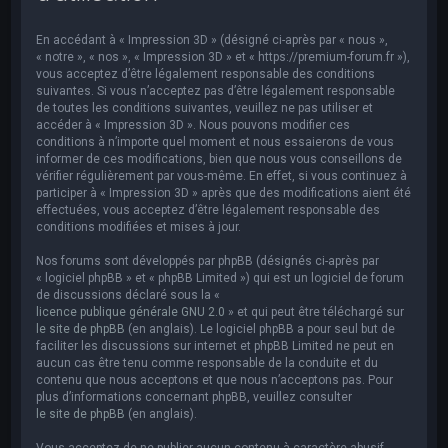
e
r
En accédant à « Impression 3D » (désigné ci-après par « nous »,
c
« notre », « nos », « Impression 3D » et « https://premium-forum.fr »),
vous acceptez d’être légalement responsable des conditions
h
suivantes. Si vous n’acceptez pas d’être légalement responsable
de toutes les conditions suivantes, veuillez ne pas utiliser et
e
accéder à « Impression 3D ». Nous pouvons modifier ces
r
conditions à n’importe quel moment et nous essaierons de vous
informer de ces modifications, bien que nous vous conseillons de
vérifier régulièrement par vous-même. En effet, si vous continuez à
participer à « Impression 3D » après que des modifications aient été
effectuées, vous acceptez d’être légalement responsable des
conditions modifiées et mises à jour.
Nos forums sont développés par phpBB (désignés ci-après par
« logiciel phpBB » et « phpBB Limited ») qui est un logiciel de forum
de discussions déclaré sous la «
licence publique générale GNU 2.0
» et qui peut être téléchargé sur
le site de phpBB
(en anglais). Le logiciel phpBB a pour seul but de
faciliter les discussions sur internet et phpBB Limited ne peut en
aucun cas être tenu comme responsable de la conduite et du
contenu que nous acceptons et que nous n’acceptons pas. Pour
plus d’informations concernant phpBB, veuillez consulter
le site de phpBB
(en anglais).
Vous acceptez de ne publier aucun contenu à caractère abusif,