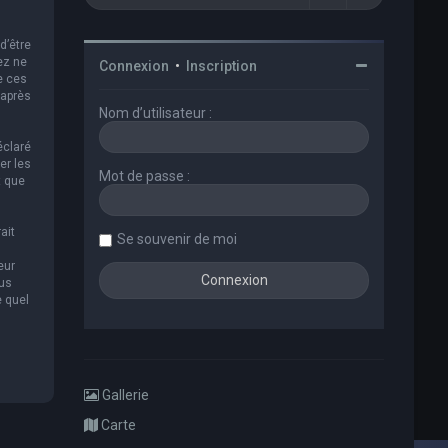
d’être
ez ne
Connexion
•
Inscription
e ces
 après
Nom d’utilisateur :
éclaré
er les
Mot de passe :
t que
ait
Se souvenir de moi
eur
ous
e quel
Gallerie
Carte