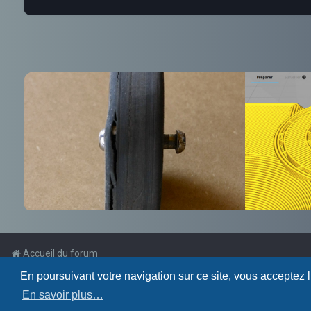
Accueil du forum
En poursuivant votre navigation sur ce site, vous acceptez 
Powered by
phpBB
™
En savoir plus…
Traduction française officielle
©
Qiaeru