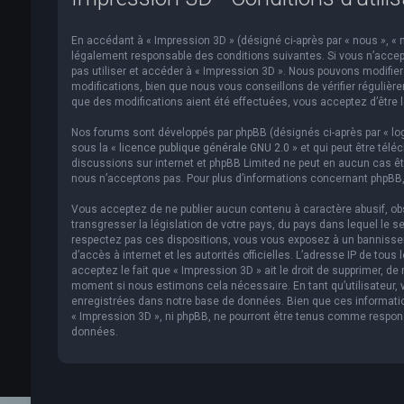
En accédant à « Impression 3D » (désigné ci-après par « nous », « n
légalement responsable des conditions suivantes. Si vous n’accept
pas utiliser et accéder à « Impression 3D ». Nous pouvons modifi
modifications, bien que nous vous conseillons de vérifier régulièr
que des modifications aient été effectuées, vous acceptez d’être 
Nos forums sont développés par phpBB (désignés ci-après par « logi
sous la «
licence publique générale GNU 2.0
» et qui peut être télé
discussions sur internet et phpBB Limited ne peut en aucun cas 
nous n’acceptons pas. Pour plus d’informations concernant phpBB,
Vous acceptez de ne publier aucun contenu à caractère abusif, obs
transgresser la législation de votre pays, du pays dans lequel le s
respectez pas ces dispositions, vous vous exposez à un bannissemen
d’accès à internet et les autorités officielles. L’adresse IP de to
acceptez le fait que « Impression 3D » ait le droit de supprimer, de
moment si nous estimons cela nécessaire. En tant qu’utilisateur,
enregistrées dans notre base de données. Bien que ces informatio
« Impression 3D », ni phpBB, ne pourront être tenus comme respon
données.