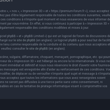
otre », « nos », « Impression 3D » et « https://premium-forum.fr »), vous acceptez 
ez pas d’être légalement responsable de toutes les conditions suivantes, veuill
er ces conditions à n’importe quel moment et nous essaierons de vous informer d
ement par vous-même. En effet, si vous continuez à participer à « Impression 3D »
légalement responsable des conditions modifiées et mises à jour.
ciel phpBB » et « phpBB Limited ») qui est un logiciel de forum de discussions d
chargé sur
le site de phpBB
(en anglais). Le logiciel phpBB a pour seul but de facilit
être tenu comme responsable de la conduite et du contenu que nous acceptons e
 veuillez consulter
le site de phpBB
(en anglais).
cène, vulgaire, diffamatoire, choquant, menaçant, pornographique, etc. qui pourr
erveur de « Impression 3D » est hébergé ou encore la loi internationale. Si vous ne
t immédiat et définitif et nous nous réservons le droit d’avertir votre fourniss
us les messages est enregistrée afin d’aider au renforcement de ces conditions. V
 modifier, de déplacer ou de verrouiller n’importe quel sujet et message à n’import
 vous acceptez que toutes les informations que vous avez renseignées soient
ns ne seront pas diffusées à une tierce partie sans votre consentement, ni
sables en cas de tentative de piratage informatique visant à compromettre vos