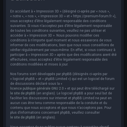
e
r
En accédant à « Impression 3D » (désigné ci-après par « nous »,
c
« notre », « nos », « Impression 3D » et « https://premium-forum.fr »),
vous acceptez d’être légalement responsable des conditions
h
suivantes. Si vous n’acceptez pas d’être légalement responsable
de toutes les conditions suivantes, veuillez ne pas utiliser et
e
accéder à « Impression 3D ». Nous pouvons modifier ces
r
conditions à n’importe quel moment et nous essaierons de vous
informer de ces modifications, bien que nous vous conseillons de
vérifier régulièrement par vous-même. En effet, si vous continuez à
participer à « Impression 3D » après que des modifications aient été
effectuées, vous acceptez d’être légalement responsable des
conditions modifiées et mises à jour.
Nos forums sont développés par phpBB (désignés ci-après par
« logiciel phpBB » et « phpBB Limited ») qui est un logiciel de forum
de discussions déclaré sous la «
licence publique générale GNU 2.0
» et qui peut être téléchargé sur
le site de phpBB
(en anglais). Le logiciel phpBB a pour seul but de
faciliter les discussions sur internet et phpBB Limited ne peut en
aucun cas être tenu comme responsable de la conduite et du
contenu que nous acceptons et que nous n’acceptons pas. Pour
plus d’informations concernant phpBB, veuillez consulter
le site de phpBB
(en anglais).
Vous acceptez de ne publier aucun contenu à caractère abusif,