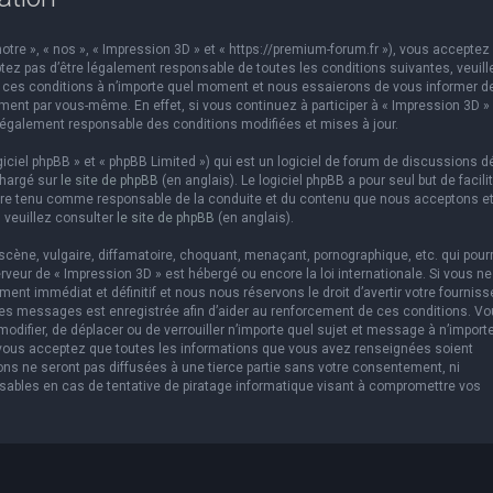
otre », « nos », « Impression 3D » et « https://premium-forum.fr »), vous acceptez 
ez pas d’être légalement responsable de toutes les conditions suivantes, veuill
er ces conditions à n’importe quel moment et nous essaierons de vous informer d
ement par vous-même. En effet, si vous continuez à participer à « Impression 3D »
légalement responsable des conditions modifiées et mises à jour.
ciel phpBB » et « phpBB Limited ») qui est un logiciel de forum de discussions d
chargé sur
le site de phpBB
(en anglais). Le logiciel phpBB a pour seul but de facilit
être tenu comme responsable de la conduite et du contenu que nous acceptons e
 veuillez consulter
le site de phpBB
(en anglais).
cène, vulgaire, diffamatoire, choquant, menaçant, pornographique, etc. qui pourr
erveur de « Impression 3D » est hébergé ou encore la loi internationale. Si vous ne
t immédiat et définitif et nous nous réservons le droit d’avertir votre fourniss
us les messages est enregistrée afin d’aider au renforcement de ces conditions. V
 modifier, de déplacer ou de verrouiller n’importe quel sujet et message à n’import
 vous acceptez que toutes les informations que vous avez renseignées soient
ns ne seront pas diffusées à une tierce partie sans votre consentement, ni
sables en cas de tentative de piratage informatique visant à compromettre vos