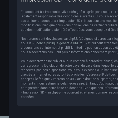
En accédant à « Impression 3D » (désigné ci-après par « nous », « n
légalement responsable des conditions suivantes. Si vous n’accept
pas utiliser et accéder à « Impression 3D ». Nous pouvons modifi
modifications, bien que nous vous conseillons de vérifier régulièr
que des modifications aient été effectuées, vous acceptez d’être 
Nos forums sont développés par phpBB (désignés ci-après par « logi
sous la «
licence publique générale GNU 2.0
» et qui peut être télé
discussions sur internet et phpBB Limited ne peut en aucun cas 
nous n’acceptons pas. Pour plus d’informations concernant phpBB,
Vous acceptez de ne publier aucun contenu à caractère abusif, obs
transgresser la législation de votre pays, du pays dans lequel le s
respectez pas ces dispositions, vous vous exposez à un bannissemen
d’accès à internet et les autorités officielles. L’adresse IP de to
acceptez le fait que « Impression 3D » ait le droit de supprimer, de
moment si nous estimons cela nécessaire. En tant qu’utilisateur,
enregistrées dans notre base de données. Bien que ces informatio
« Impression 3D », ni phpBB, ne pourront être tenus comme respon
données.