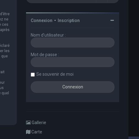
d’être
ez ne
Connexion
•
Inscription
e ces
 après
Nom d’utilisateur :
éclaré
er les
Mot de passe :
t que
ait
Se souvenir de moi
eur
ous
e quel
Gallerie
Carte