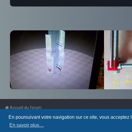
Accueil du forum
En poursuivant votre navigation sur ce site, vous acceptez 
Powered by
phpBB
™
En savoir plus…
Traduction française officielle
©
Qiaeru