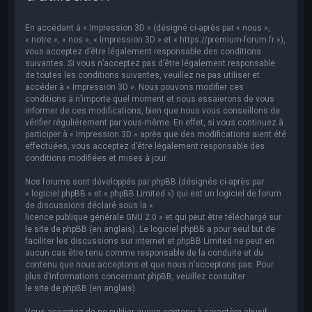
e
r
En accédant à « Impression 3D » (désigné ci-après par « nous »,
c
« notre », « nos », « Impression 3D » et « https://premium-forum.fr »),
vous acceptez d’être légalement responsable des conditions
h
suivantes. Si vous n’acceptez pas d’être légalement responsable
de toutes les conditions suivantes, veuillez ne pas utiliser et
e
accéder à « Impression 3D ». Nous pouvons modifier ces
r
conditions à n’importe quel moment et nous essaierons de vous
informer de ces modifications, bien que nous vous conseillons de
vérifier régulièrement par vous-même. En effet, si vous continuez à
participer à « Impression 3D » après que des modifications aient été
effectuées, vous acceptez d’être légalement responsable des
conditions modifiées et mises à jour.
Nos forums sont développés par phpBB (désignés ci-après par
« logiciel phpBB » et « phpBB Limited ») qui est un logiciel de forum
de discussions déclaré sous la «
licence publique générale GNU 2.0
» et qui peut être téléchargé sur
le site de phpBB
(en anglais). Le logiciel phpBB a pour seul but de
faciliter les discussions sur internet et phpBB Limited ne peut en
aucun cas être tenu comme responsable de la conduite et du
contenu que nous acceptons et que nous n’acceptons pas. Pour
plus d’informations concernant phpBB, veuillez consulter
le site de phpBB
(en anglais).
Vous acceptez de ne publier aucun contenu à caractère abusif,