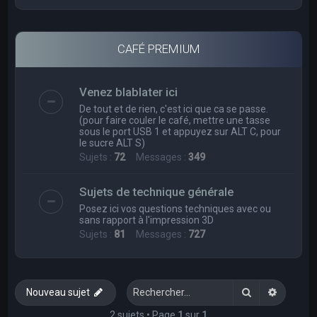
CAFÉ PREMIUM
Venez blablater ici
De tout et de rien, c'est ici que ca se passe.
(pour faire couler le café, mettre une tasse
sous le port USB 1 et appuyez sur ALT C, pour
le sucre ALT S)
Sujets :
72
Messages :
349
Sujets de technique générale
Posez ici vos questions techniques avec ou
sans rapport à l'impression 3D
Sujets :
81
Messages :
727
Rechercher
Recherc
Nouveau sujet
2 sujets • Page
1
sur
1