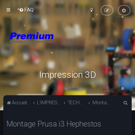
FAQ
Impression 3D
R
Accueil du forum
L'IMPRESSION 3D
TECHNIQUE
Montage Prusa i3 Hephestos
e
c
Montage Prusa i3 Hephestos
h