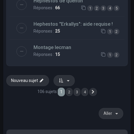
Hephestos de quentin
Réponses :
66
1
2
3
4
5
Hephestos "Erkallys": aide requise !
Réponses :
25
1
2
Montage lecman
Réponses :
15
1
2
Nouveau sujet
106 sujets
1
2
3
4
Suivant
Aller