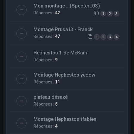
Mon montage ...(Specter_03)
Réponses :
42
1
2
3
Montage Prusa i3 - Franck
Réponses :
47
1
2
3
4
Hephestos 1 de MeKam
Réponses :
9
Montage Hephestos yedow
Réponses :
11
plateau désaxé
Réponses :
5
Montage Hephestos tfabien
Réponses :
4