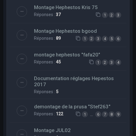
Montage Hephestos Kris 75
Réponses :
37
1
2
3
Montage Hephestos bgood
Réponses :
89
1
2
3
4
5
6
montage hephestos "fafa20"
Réponses :
45
1
2
3
4
Documentation réglages Hepestos
2017
Réponses :
5
demontage de la prusa "Stef263"
Réponses :
122
…
1
6
7
8
9
Montage JUL02