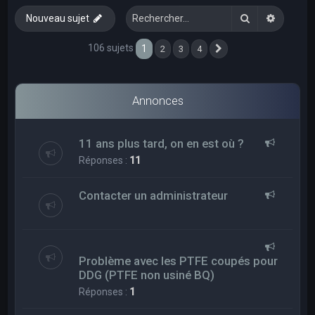
e
Rechercher
Recherc
Nouveau sujet
r
c
106 sujets
1
2
3
4
Suivant
h
e
Annonces
r
11 ans plus tard, on en est où ?
Réponses :
11
Contacter un administrateur
Problème avec les PTFE coupés pour
DDG (PTFE non usiné BQ)
Réponses :
1