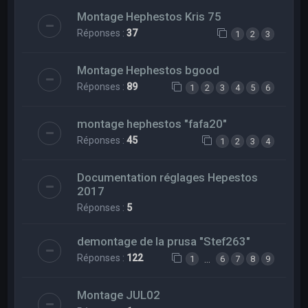
Montage Hephestos Kris 75
Réponses :
37
1
2
3
Montage Hephestos bgood
Réponses :
89
1
2
3
4
5
6
montage hephestos "fafa20"
Réponses :
45
1
2
3
4
Documentation réglages Hepestos
2017
Réponses :
5
demontage de la prusa "Stef263"
Réponses :
122
…
1
6
7
8
9
Montage JUL02