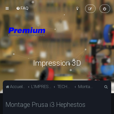
FAQ
Impression 3D
R
Accueil du forum
L'IMPRESSION 3D
TECHNIQUE
Montage Prusa i3 Hephestos
e
c
Montage Prusa i3 Hephestos
h