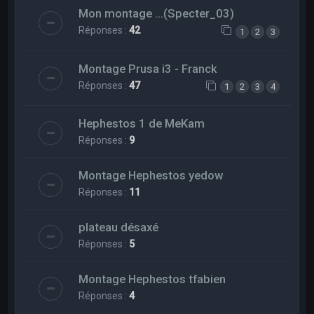
Mon montage ...(Specter_03)
Réponses :
42
1
2
3
Montage Prusa i3 - Franck
Réponses :
47
1
2
3
4
Hephestos 1 de MeKam
Réponses :
9
Montage Hephestos yedow
Réponses :
11
plateau désaxé
Réponses :
5
Montage Hephestos tfabien
Réponses :
4