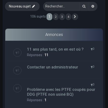
e
Rechercher
Recherc
Nouveau sujet
r
c
106 sujets
1
2
3
4
Suivant
h
e
Annonces
r
11 ans plus tard, on en est où ?
Réponses :
11
Contacter un administrateur
Problème avec les PTFE coupés pour
DDG (PTFE non usiné BQ)
Réponses :
1