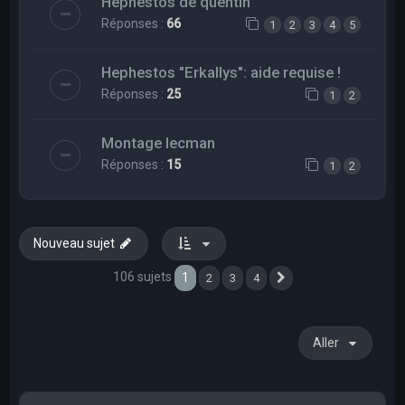
Hephestos de quentin
Réponses :
66
1
2
3
4
5
Hephestos "Erkallys": aide requise !
Réponses :
25
1
2
Montage lecman
Réponses :
15
1
2
Nouveau sujet
106 sujets
1
2
3
4
Suivant
Aller