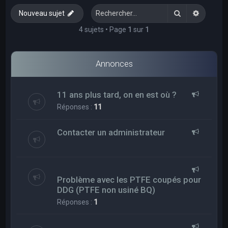
e
Rechercher
Recherc
Nouveau sujet
r
c
4 sujets • Page
1
sur
1
h
e
Annonces
r
11 ans plus tard, on en est où ?
Réponses :
11
Contacter un administrateur
Problème avec les PTFE coupés pour
DDG (PTFE non usiné BQ)
Réponses :
1