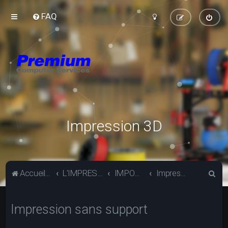
FAQ
Impression 3D
R
Accueil du forum
L'IMPRESSION 3D
IMPOSSIBLE
Impression sans support
e
c
Impression sans support
h