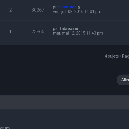
par
Jacques
2
30267
ven. juil. 08, 2016 11:01 pm
par
fabreax
1
23866
mar. mai 12, 2015 11:43 pm
4 sujets • Pa
Alle
 forum