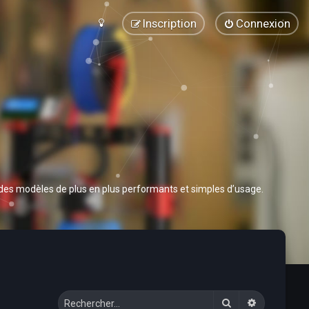
Inscription
Connexion
 des modèles de plus en plus performants et simples d’usage.
Rechercher
Recherche 