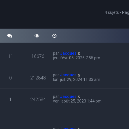
4 sujets • Pa
cher
echerche avancée
par
Jacques
11
16676
jeu. févr. 05, 2026 7:55 pm
par
Jacques
0
212848
lun. juil. 29, 2024 11:33 am
par
Jacques
1
242584
ven. août 25, 2023 1:44 pm
par
Jacques