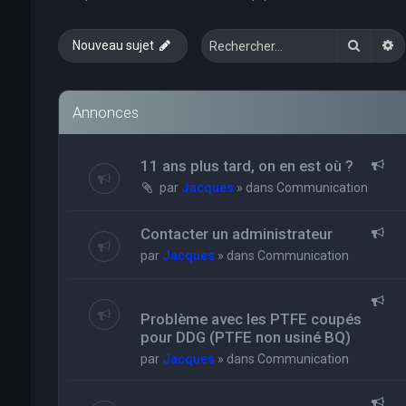
Recher
R
Nouveau sujet
Annonces
11 ans plus tard, on en est où ?
par
Jacques
» dans
Communication
Contacter un administrateur
par
Jacques
» dans
Communication
Problème avec les PTFE coupés
pour DDG (PTFE non usiné BQ)
par
Jacques
» dans
Communication