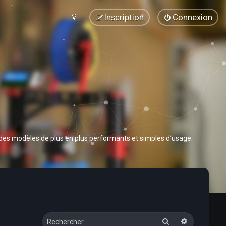
Inscription
Connexion
 des modèles de plus en plus performants et simples d’usage.
Rechercher
Recherche 