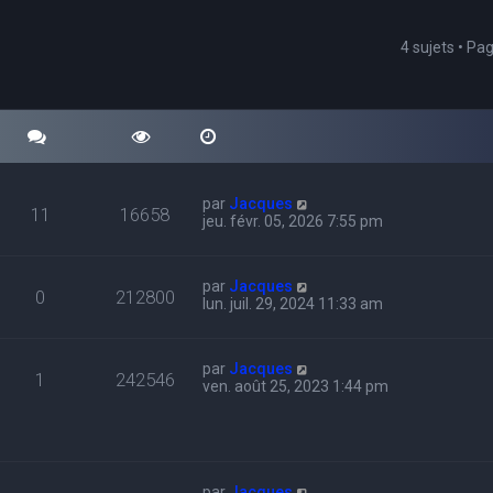
4 sujets • Pa
cher
echerche avancée
par
Jacques
11
16658
jeu. févr. 05, 2026 7:55 pm
par
Jacques
0
212800
lun. juil. 29, 2024 11:33 am
par
Jacques
1
242546
ven. août 25, 2023 1:44 pm
par
Jacques