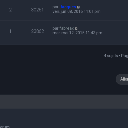
par
Jacques
2
30261
ven. juil. 08, 2016 11:01 pm
par
fabreax
1
23862
mar. mai 12, 2015 11:43 pm
4 sujets • Pa
Alle
 forum