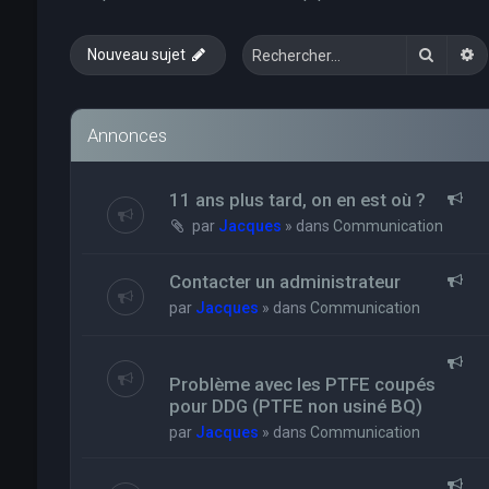
Recher
R
Nouveau sujet
Annonces
11 ans plus tard, on en est où ?
par
Jacques
» dans
Communication
Contacter un administrateur
par
Jacques
» dans
Communication
Problème avec les PTFE coupés
pour DDG (PTFE non usiné BQ)
par
Jacques
» dans
Communication