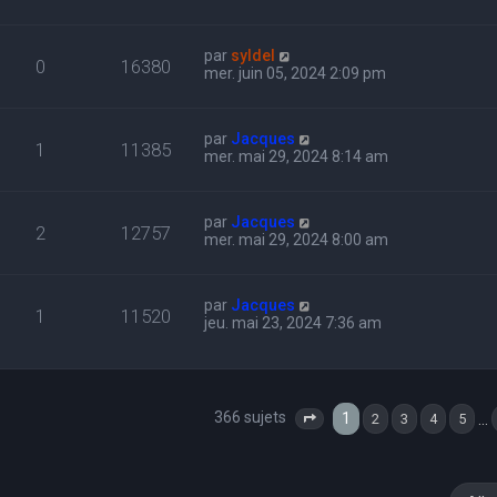
par
syldel
0
16380
mer. juin 05, 2024 2:09 pm
par
Jacques
1
11385
mer. mai 29, 2024 8:14 am
par
Jacques
2
12757
mer. mai 29, 2024 8:00 am
par
Jacques
1
11520
jeu. mai 23, 2024 7:36 am
366 sujets
1
…
2
3
4
5
Page
1
sur
13