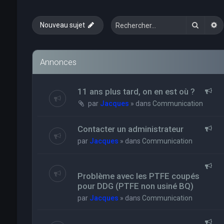
Recher
R
Nouveau sujet
Annonces
11 ans plus tard, on en est où ?
par
Jacques
» dans
Communication
Contacter un administrateur
par
Jacques
» dans
Communication
Problème avec les PTFE coupés
pour DDG (PTFE non usiné BQ)
par
Jacques
» dans
Communication