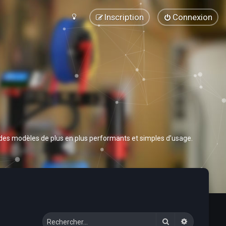
Inscription
Connexion
 des modèles de plus en plus performants et simples d’usage.
Rechercher
Recherche 