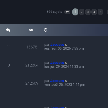
366 sujets
cher
echerche avancée
1
…
2
3
4
5
Page
1
sur
13
par
Jacques
11
16678
jeu. févr. 05, 2026 7:55 pm
par
Jacques
0
212864
lun. juil. 29, 2024 11:33 am
par
Jacques
1
242609
ven. août 25, 2023 1:44 pm
par
Jacques