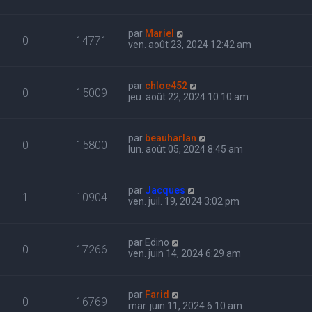
par
Mariel
0
14771
ven. août 23, 2024 12:42 am
par
chloe452
0
15009
jeu. août 22, 2024 10:10 am
par
beauharlan
0
15800
lun. août 05, 2024 8:45 am
par
Jacques
1
10904
ven. juil. 19, 2024 3:02 pm
par
Edino
0
17266
ven. juin 14, 2024 6:29 am
par
Farid
0
16769
mar. juin 11, 2024 6:10 am