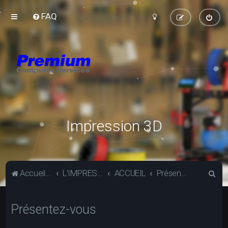
FAQ
Impression 3D
R
Accueil du forum
L'IMPRESSION 3D
ACCUEIL
Présentez-vous
e
c
Présentez-vous
h