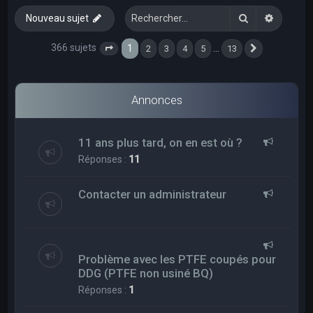
e
Rechercher
Recherc
Nouveau sujet
r
c
366 sujets
1
…
2
3
4
5
13
Page
1
sur
13
Suivant
h
e
Annonces
r
11 ans plus tard, on en est où ?
Réponses :
11
Contacter un administrateur
Problème avec les PTFE coupés pour
DDG (PTFE non usiné BQ)
Réponses :
1