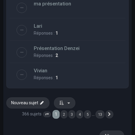
ma présentation
Lari
Réponses :
1
Présentation Denzei
Réponses :
2
Vivian
Réponses :
1
Nouveau sujet
366 sujets
1
…
2
3
4
5
13
Page
1
sur
13
Suivant