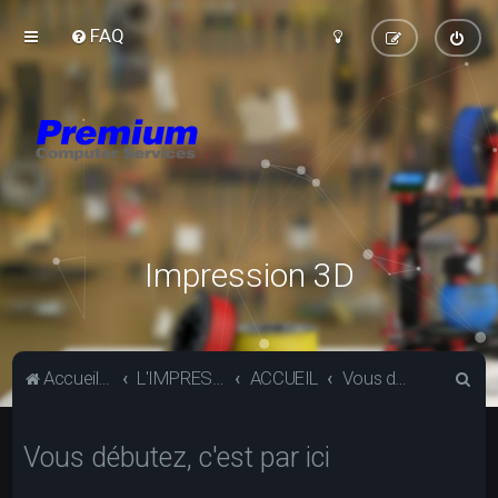
FAQ
Impression 3D
R
Accueil du forum
L'IMPRESSION 3D
ACCUEIL
Vous débutez, c'est par ici
e
c
Vous débutez, c'est par ici
h