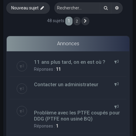
e
Rechercher
Recherc
Nouveau sujet
r
c
48 sujets
1
2
Suivant
h
e
Annonces
r
11 ans plus tard, on en est où ?
Réponses :
11
Contacter un administrateur
Problème avec les PTFE coupés pour
DDG (PTFE non usiné BQ)
Réponses :
1