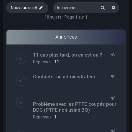
e
Rechercher
Recherc
Nouveau sujet
r
c
18 sujets • Page
1
sur
1
h
e
Annonces
r
11 ans plus tard, on en est où ?
Réponses :
11
Contacter un administrateur
Problème avec les PTFE coupés pour
DDG (PTFE non usiné BQ)
Réponses :
1