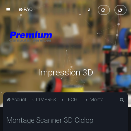
FAQ
Impression 3D
R
Accueil du forum
L'IMPRESSION 3D
TECHNIQUE
Montage Scanner 3D Ciclop
e
c
Montage Scanner 3D Ciclop
h