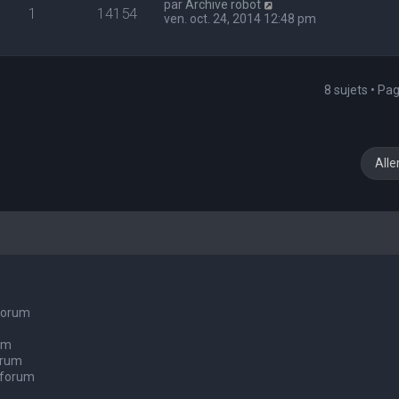
par
Archive robot
1
14154
ven. oct. 24, 2014 12:48 pm
8 sujets • Pa
Alle
 forum
um
orum
 forum