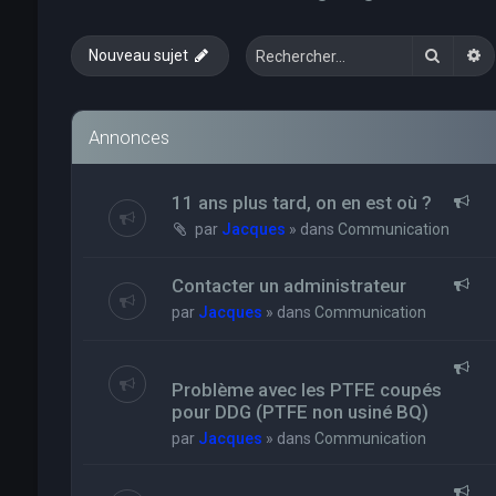
Recher
R
Nouveau sujet
Annonces
11 ans plus tard, on en est où ?
par
Jacques
» dans
Communication
Contacter un administrateur
par
Jacques
» dans
Communication
Problème avec les PTFE coupés
pour DDG (PTFE non usiné BQ)
par
Jacques
» dans
Communication