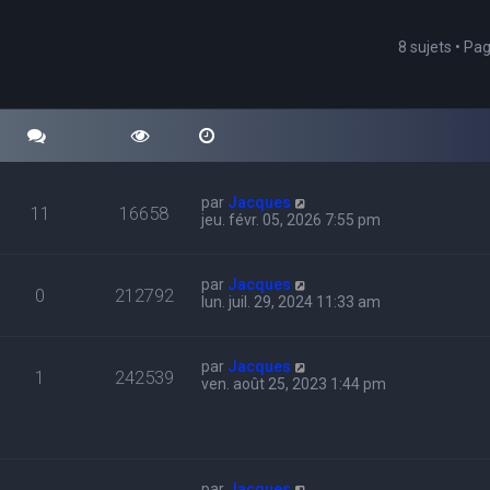
8 sujets • Pa
cher
echerche avancée
par
Jacques
11
16658
jeu. févr. 05, 2026 7:55 pm
par
Jacques
0
212792
lun. juil. 29, 2024 11:33 am
par
Jacques
1
242539
ven. août 25, 2023 1:44 pm
par
Jacques