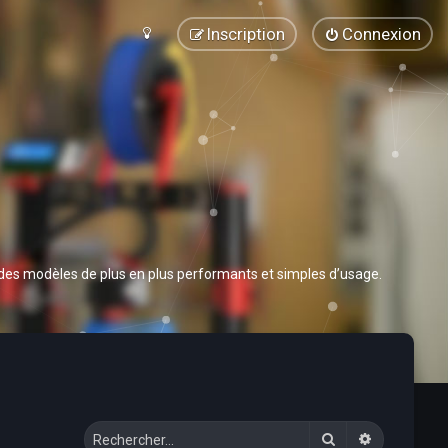
Inscription
Connexion
 des modèles de plus en plus performants et simples d’usage.
Rechercher
Recherche 