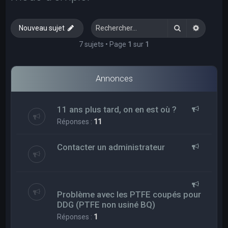
e
r
Rechercher
Recherc
Nouveau sujet
c
h
7 sujets • Page
1
sur
1
e
r
Annonces
11 ans plus tard, on en est où ?
Réponses :
11
Contacter un administrateur
Problème avec les PTFE coupés pour
DDG (PTFE non usiné BQ)
Réponses :
1