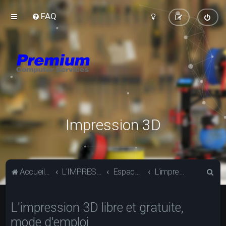
FAQ
Impression 3D
R
Accueil du forum
L'IMPRESSION 3D
Espace de découverte, dessinez et imprimez vos objets gratuitement
L'impression 3D libre et gratuite, mode d'emploi
e
c
L'impression 3D libre et gratuite,
h
mode d'emploi