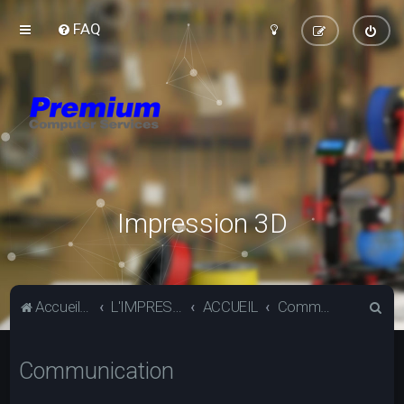
FAQ
Impression 3D
R
Accueil du forum
L'IMPRESSION 3D
ACCUEIL
Communication
e
c
Communication
h