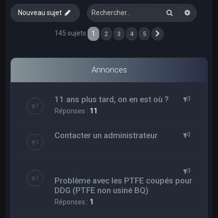
e
Rechercher
Recherc
Nouveau sujet
r
c
145 sujets
1
2
3
4
5
Suivant
h
e
Annonces
r
11 ans plus tard, on en est où ?
Réponses :
11
Contacter un administrateur
Problème avec les PTFE coupés pour
DDG (PTFE non usiné BQ)
Réponses :
1