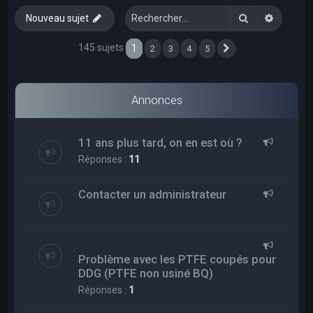
e
Rechercher
Recherc
Nouveau sujet
r
c
145 sujets
1
2
3
4
5
Suivant
h
e
Annonces
r
11 ans plus tard, on en est où ?
Réponses :
11
Contacter un administrateur
Problème avec les PTFE coupés pour
DDG (PTFE non usiné BQ)
Réponses :
1