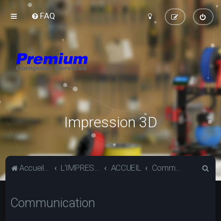
FAQ
Impression 3D
R
Accueil du forum
L'IMPRESSION 3D
ACCUEIL
Communication
e
c
Communication
h