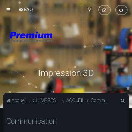
FAQ
Impression 3D
R
Accueil du forum
L'IMPRESSION 3D
ACCUEIL
Communication
e
c
Communication
h