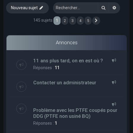
e
Rechercher
Recherc
Nouveau sujet
r
c
145 sujets
1
2
3
4
5
Suivant
h
e
Annonces
r
11 ans plus tard, on en est où ?
Réponses :
11
Contacter un administrateur
Problème avec les PTFE coupés pour
DDG (PTFE non usiné BQ)
Réponses :
1