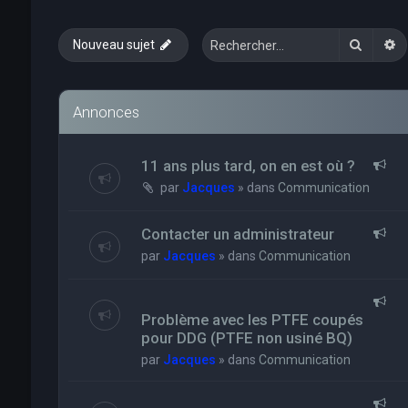
Recher
R
Nouveau sujet
Annonces
11 ans plus tard, on en est où ?
par
Jacques
» dans
Communication
Contacter un administrateur
par
Jacques
» dans
Communication
Problème avec les PTFE coupés
pour DDG (PTFE non usiné BQ)
par
Jacques
» dans
Communication