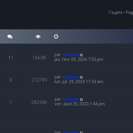
7 sujets • Pa
cher
echerche avancée
par
Jacques
11
16658
jeu. févr. 05, 2026 7:55 pm
par
Jacques
0
212799
lun. juil. 29, 2024 11:33 am
par
Jacques
1
242546
ven. août 25, 2023 1:44 pm
par
Jacques