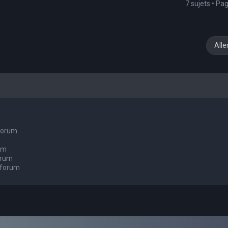
7 sujets • Pa
Alle
 forum
um
orum
 forum