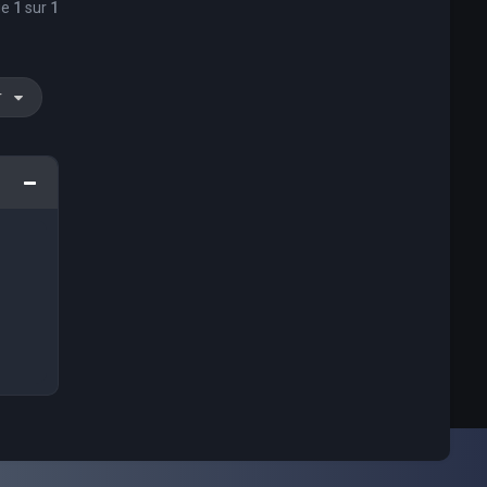
ge
1
sur
1
r