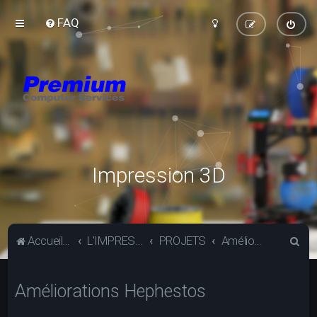
FAQ
Impression 3D
R
Accueil du forum
L'IMPRESSION 3D
PROJETS
Améliorations Hephestos
e
c
Améliorations Hephestos
h