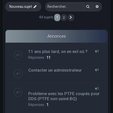
e
Rechercher
Recherc
Nouveau sujet
r
c
44 sujets
1
2
Suivant
h
e
Annonces
r
11 ans plus tard, on en est où ?
Réponses :
11
Contacter un administrateur
Problème avec les PTFE coupés pour
DDG (PTFE non usiné BQ)
Réponses :
1