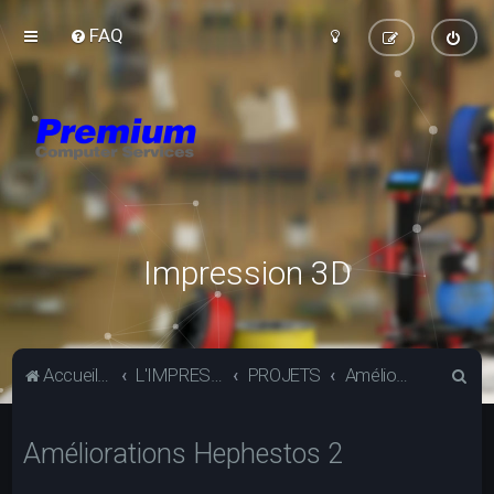
FAQ
Impression 3D
R
Accueil du forum
L'IMPRESSION 3D
PROJETS
Améliorations Hephestos 2
e
c
Améliorations Hephestos 2
h