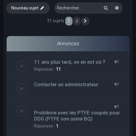
e
Rechercher
Recherc
Nouveau sujet
r
c
31 sujets
1
2
Suivant
h
e
Annonces
r
11 ans plus tard, on en est où ?
Réponses :
11
Contacter un administrateur
Problème avec les PTFE coupés pour
DDG (PTFE non usiné BQ)
Réponses :
1