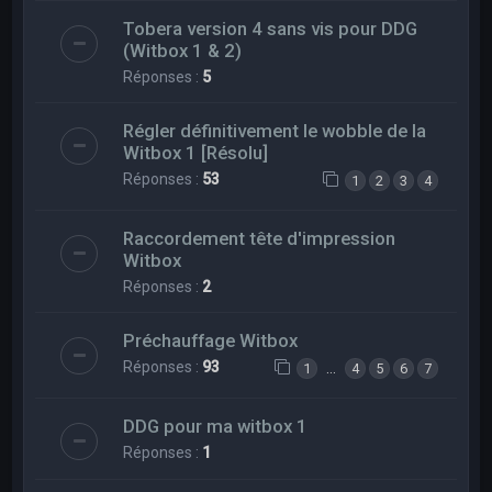
Tobera version 4 sans vis pour DDG
(Witbox 1 & 2)
Réponses :
5
Régler définitivement le wobble de la
Witbox 1 [Résolu]
Réponses :
53
1
2
3
4
Raccordement tête d'impression
Witbox
Réponses :
2
Préchauffage Witbox
Réponses :
93
…
1
4
5
6
7
DDG pour ma witbox 1
Réponses :
1