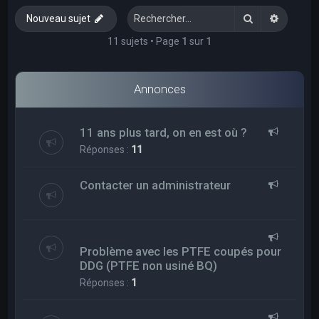
e
Rechercher
Recherc
Nouveau sujet
r
c
11 sujets • Page
1
sur
1
h
e
Annonces
r
11 ans plus tard, on en est où ?
Réponses :
11
Contacter un administrateur
Problème avec les PTFE coupés pour
DDG (PTFE non usiné BQ)
Réponses :
1