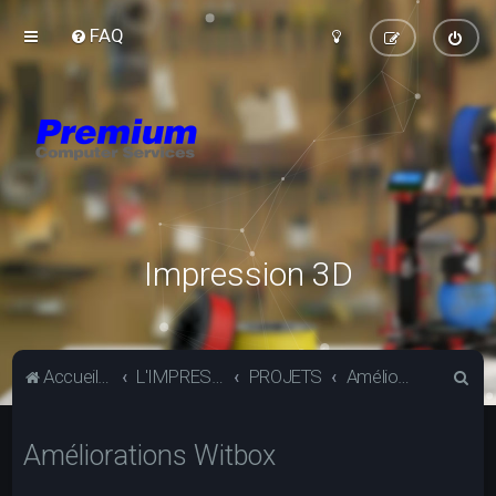
FAQ
Impression 3D
R
Accueil du forum
L'IMPRESSION 3D
PROJETS
Améliorations Witbox
e
c
Améliorations Witbox
h