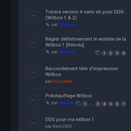
Tobera version 4 sans vis pour DDG
(Witbox 1 & 2)
par
Jacques
Régler définitivement le wobble de la
Witbox 1 [Résolu]
par
Jacques
1
2
3
4
Raccordement tête d'impression
Witbox
par
Eric Leduc
Préchauffage Witbox
par
Jacques
…
1
3
4
5
6
7
DDG pour ma witbox 1
par
theor2003