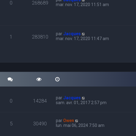
0
268689
mar. nov. 17, 2020 11:51 am
par
Jacques
1
283810
mar. nov. 17, 2020 11:47 am
par
Jacques
0
14284
sam. avr. 01, 2017 2:57 pm
par
Owen
5
30490
lun. mai 06, 2024 7:50 am