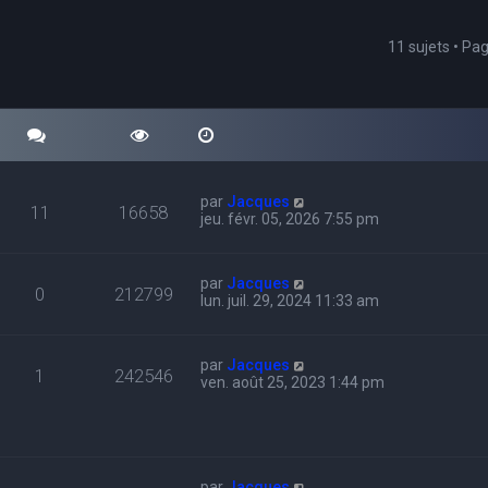
11 sujets • Pa
cher
echerche avancée
par
Jacques
11
16658
jeu. févr. 05, 2026 7:55 pm
par
Jacques
0
212799
lun. juil. 29, 2024 11:33 am
par
Jacques
1
242546
ven. août 25, 2023 1:44 pm
par
Jacques