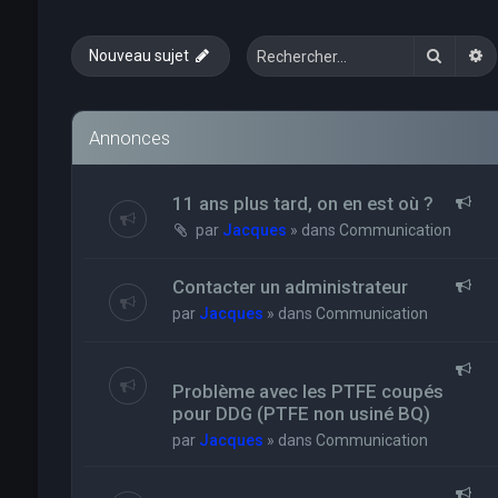
Recher
R
Nouveau sujet
Annonces
11 ans plus tard, on en est où ?
par
Jacques
» dans
Communication
Contacter un administrateur
par
Jacques
» dans
Communication
Problème avec les PTFE coupés
pour DDG (PTFE non usiné BQ)
par
Jacques
» dans
Communication