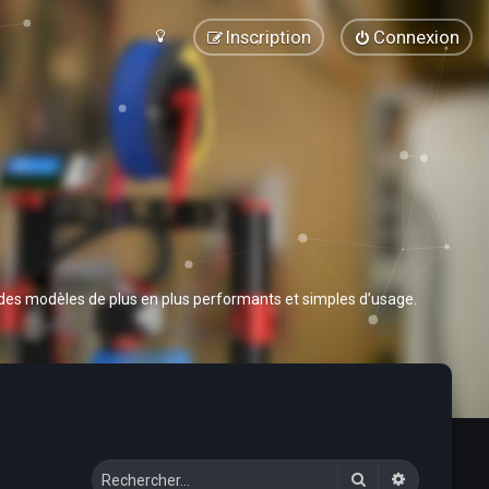
Inscription
Connexion
 des modèles de plus en plus performants et simples d’usage.
Rechercher
Recherche 