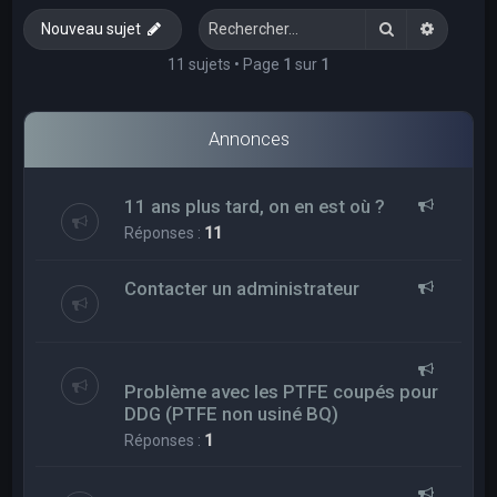
e
Rechercher
Recherc
Nouveau sujet
r
c
11 sujets • Page
1
sur
1
h
e
Annonces
r
11 ans plus tard, on en est où ?
Réponses :
11
Contacter un administrateur
Problème avec les PTFE coupés pour
DDG (PTFE non usiné BQ)
Réponses :
1