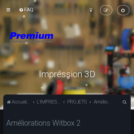
FAQ
Impression 3D
R
Accueil du forum
L'IMPRESSION 3D
PROJETS
Améliorations Witbox 2
e
c
Améliorations Witbox 2
h