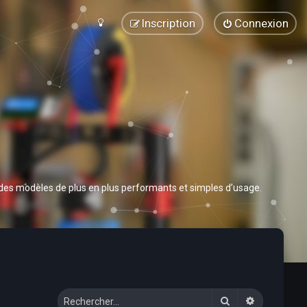
Inscription
Connexion
 des modèles de plus en plus performants et simples d’usage.
Rechercher
Recherche 