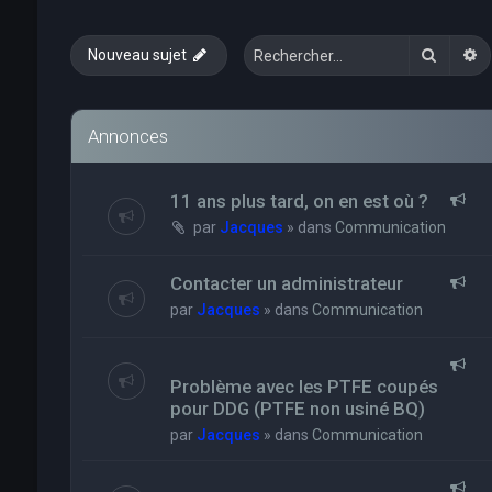
Recher
R
Nouveau sujet
Annonces
11 ans plus tard, on en est où ?
par
Jacques
» dans
Communication
Contacter un administrateur
par
Jacques
» dans
Communication
Problème avec les PTFE coupés
pour DDG (PTFE non usiné BQ)
par
Jacques
» dans
Communication