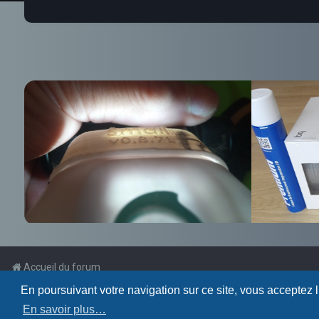
Accueil du forum
En poursuivant votre navigation sur ce site, vous acceptez 
Powered by
phpBB
™
En savoir plus…
Traduction française officielle
©
Qiaeru