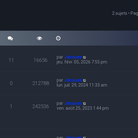
2 sujets • Pa
cher
echerche avancée
par
Jacques
11
16656
jeu. févr. 05, 2026 7:55 pm
par
Jacques
0
212788
lun. juil. 29, 2024 11:33 am
par
Jacques
1
242536
ven. août 25, 2023 1:44 pm
par
Jacques