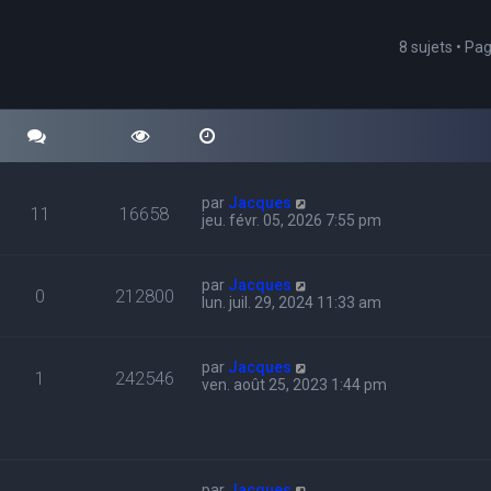
8 sujets • Pa
cher
echerche avancée
par
Jacques
11
16658
jeu. févr. 05, 2026 7:55 pm
par
Jacques
0
212800
lun. juil. 29, 2024 11:33 am
par
Jacques
1
242546
ven. août 25, 2023 1:44 pm
par
Jacques