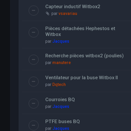
Capteur inductif Witbox2
par
vsavariau
Pièces détachées Hephestos et
Witbox
par
Jacques
Recherche pièces witbox2 (poulies)
par
manutere
Ventilateur pour la buse Witbox II
par
Dqtech
Courroies BQ
par
Jacques
PTFE buses BQ
par
Jacques