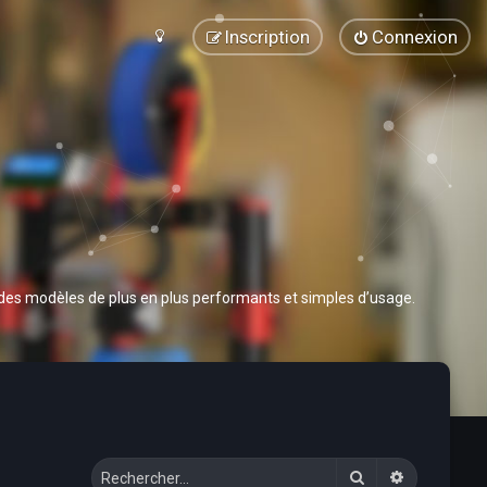
Inscription
Connexion
 des modèles de plus en plus performants et simples d’usage.
Rechercher
Recherche 