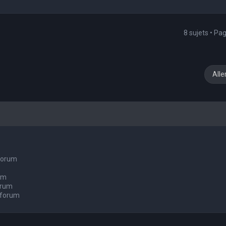
8 sujets • Pa
Alle
 forum
um
orum
 forum