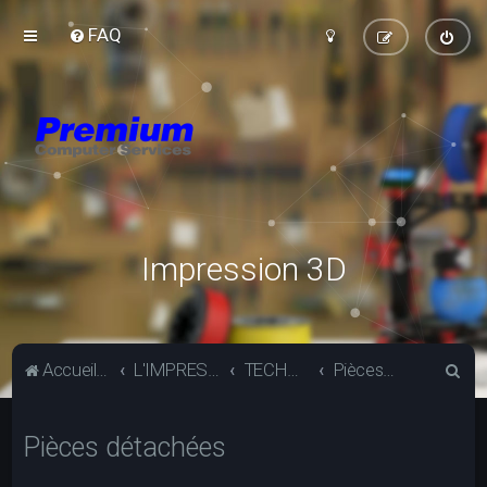
FAQ
Impression 3D
R
Accueil du forum
L'IMPRESSION 3D
TECHNIQUE
Pièces détachées
e
c
Pièces détachées
h