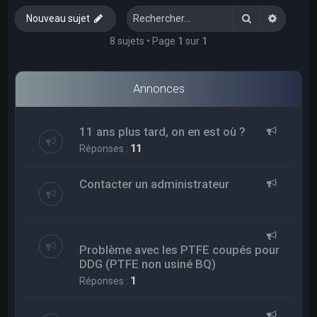
e
Rechercher
Recherc
Nouveau sujet
r
c
8 sujets • Page
1
sur
1
h
e
Annonces
r
11 ans plus tard, on en est où ?
Réponses :
11
Contacter un administrateur
Problème avec les PTFE coupés pour
DDG (PTFE non usiné BQ)
Réponses :
1